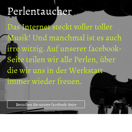
Perlentaucher
Das Internet steckt voller toller
Musik! Und manchmal ist es auch
irre witzig. Auf unserer facebook-
Seite teilen wir alle Perlen, über
die wir uns in der Werkstatt
immer wieder freuen.
Besuchen Sie unsere facebook-Seite