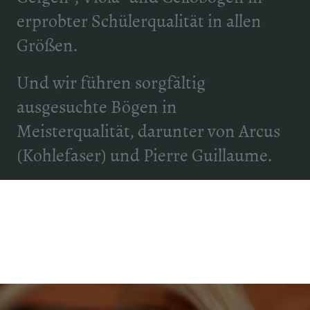
erprobter Schülerqualität in allen
Größen.
Und wir führen sorgfältig
ausgesuchte Bögen in
Meisterqualität, darunter von Arcus
(Kohlefaser) und Pierre Guillaume.